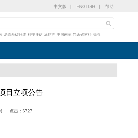
|
|
中文版
ENGLISH
帮助
位
沥青基碳纤维
科技评估
涂铭旌
中国南车
精密碳材料
揭牌
技项目立项公告
局
点击：
6727