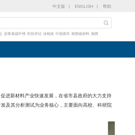
|
|
中文版
ENGLISH
帮助
位
沥青基碳纤维
科技评估
涂铭旌
中国南车
精密碳材料
揭牌
，促进新材料产业快速发展，在省市县政府的大力支持
研发及其分析测试为业务核心，主要面向高校、科研院