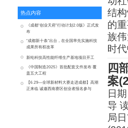
动社
结构
热点内容
的重
《成都“创业天府”行动计划2.0版》正式发
布
族伟
“成都新十条”出台，在全国率先实施科技
时代中
成果所有权改革
新纶科技高性能纤维生产基地项目开工
四
《中国制造2025》首批配套文件发布 覆
盖五大工程
案(
【6.29—全球新材料大赛走进成都】高潮
正来临 诚邀西南赛区创业者报名参与
日期
导 
局日