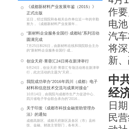
《成都新材料产业发展年鉴（2015）》
作要
正式出版
近日，经过我院和各相关合作单位近一年的辛勤
电池
努力，《成都新材料产业发展年...
汽车
“新材料企业服务全国行·成都站”系列活动
圆满完成
将深
7月25日和26日，由新材料在线和我院联合主办
的“新材料企业服务全国行·成...
新、
创业天府·菁蓉汇24日将在新津举行
9月24日，创业天府·菁蓉汇专场活动将在新津举
行，此次活动的主题为“天府...
中
我院成功举办“2016年四川（成都）电子
材料和信息技术交流与成果对接会”
经
10月14日，由我院与成都市生产力促进中心、
四川省电子学会联合承办的“2016...
日期
关于印发《成都市科技金融资助管理办
法》的通知
民营
成都高新区、成都天府新区及各区（市）县科
技、金融、财政主管部门，各有关...