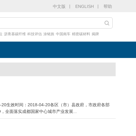
|
|
中文版
ENGLISH
帮助
位
沥青基碳纤维
科技评估
涂铭旌
中国南车
精密碳材料
揭牌
20生效时间：2018-04-20各区（市）县政府，市政府各部
全面落实成都国家中心城市产业发展...