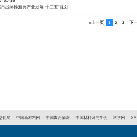
7-05-16
市战略性新兴产业发展“十三五”规划
«上一页
1
2
3
下一
息化局
中国新材料网
中国聚合物网
中国材料研究学会
科学网
SA