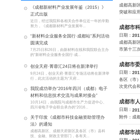
成都高新
《成都新材料产业发展年鉴（2015）》
突破和应
正式出版
近日，经过我院和各相关合作单位近一年的辛勤
努力，《成都新材料产业发展年...
成都市科
日期：
201
“新材料企业服务全国行·成都站”系列活动
成都高新
圆满完成
市第十三次
7月25日和26日，由新材料在线和我院联合主办
的“新材料企业服务全国行·成...
成都市
创业天府·菁蓉汇24日将在新津举行
日期：
201
9月24日，创业天府·菁蓉汇专场活动将在新津举
行，此次活动的主题为“天府...
各区（市
次党代会
我院成功举办“2016年四川（成都）电子
材料和信息技术交流与成果对接会”
成都市
10月14日，由我院与成都市生产力促进中心、
四川省电子学会联合承办的“2016...
日期：
201
附件：成
关于印发《成都市科技金融资助管理办
法》的通知
成都高新区、成都天府新区及各区（市）县科
成都市战
技、金融、财政主管部门，各有关...
日期：